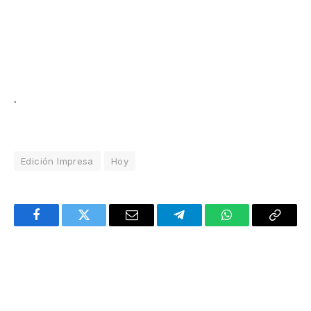
.
Edición Impresa
Hoy
Facebook
Twitter
Email
Telegram
WhatsApp
Copy
Link