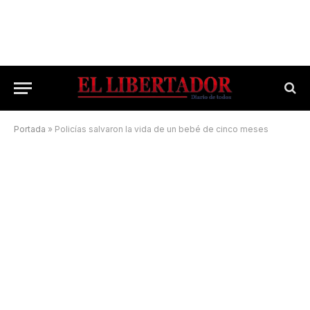
Portada
»
Policías salvaron la vida de un bebé de cinco meses