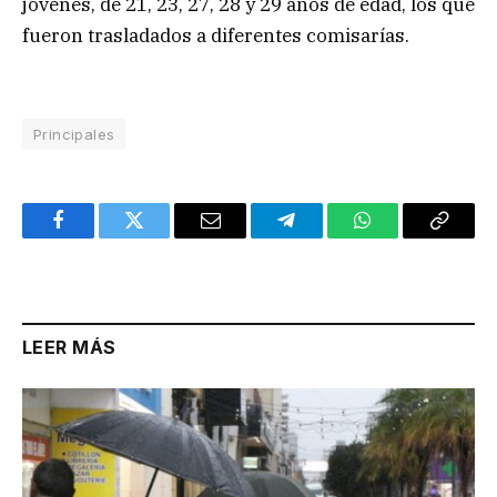
jóvenes, de 21, 23, 27, 28 y 29 años de edad, los que
fueron trasladados a diferentes comisarías.
Principales
Facebook
Twitter
Email
Telegram
WhatsApp
Copy
Link
LEER MÁS