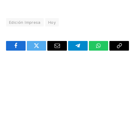
Edición Impresa
Hoy
Facebook
Twitter
Email
Telegram
WhatsApp
Copy
Link