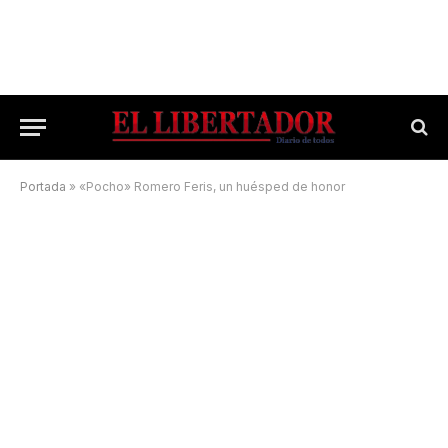
Portada
»
«Pocho» Romero Feris, un huésped de honor