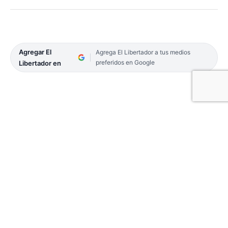
Agregar El
Agrega El Libertador a tus medios
preferidos en Google
Libertador en
Se realizó ayer, en la Capital Federal, un nuevo
encuentro del Norte Grande. Los gobernadores de
las provincias más postergadas del país trazaron
una nueva agenda. Esta vez, apuntada a la
generación de energía limpia.