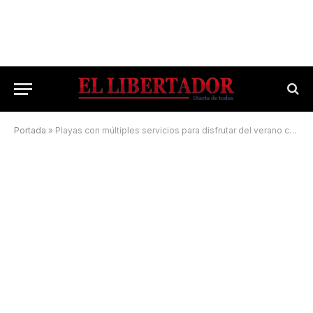
Portada
»
Playas con múltiples servicios para disfrutar del verano correntino