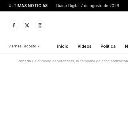
ULTIMAS NOTICIAS
Diario Digital 7 de agosto de 2026
Facebook
X
Instagram
(Twitter)
viernes, agosto 7
Inicio
Videos
Política
N
Portada
»
«Pintando esperanzas», la campaña de concientización de