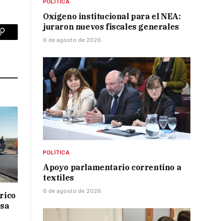
POLÍTICA
Oxígeno institucional para el NEA:
juraron nuevos fiscales generales
p
Copy
6 de agosto de 2026
Link
POLÍTICA
Apoyo parlamentario correntino a
textiles
6 de agosto de 2026
drico
isa