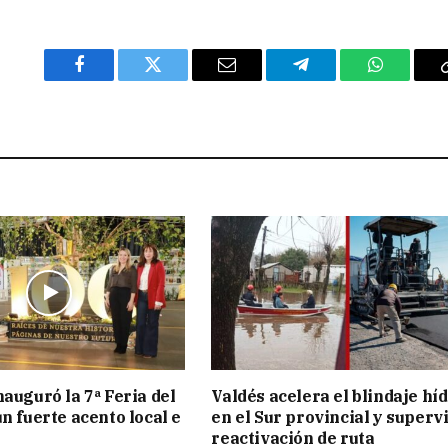
Facebook
Twitter
Email
Telegram
WhatsAp
nauguró la 7ª Feria del
Valdés acelera el blindaje hí
n fuerte acento local e
en el Sur provincial y superv
reactivación de ruta