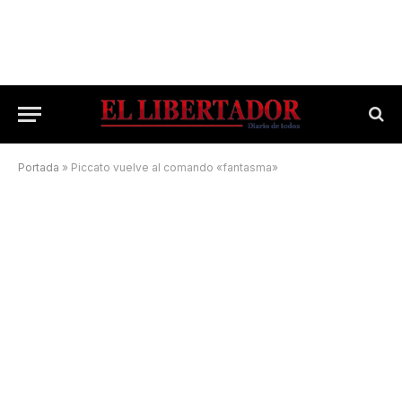
Portada
»
Piccato vuelve al comando «fantasma»