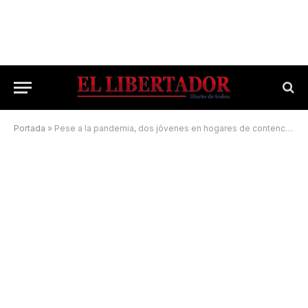
Portada
»
Pese a la pandemia, dos jóvenes en hogares de contención recibieron sus 15 años