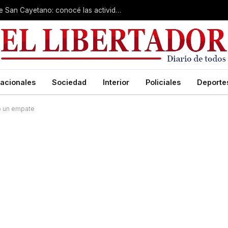
Cientos de fieles colman el santuario de San Cayetano: conocé las actividades de hoy
acionales
Sociedad
Interior
Policiales
Deporte
tó un empate