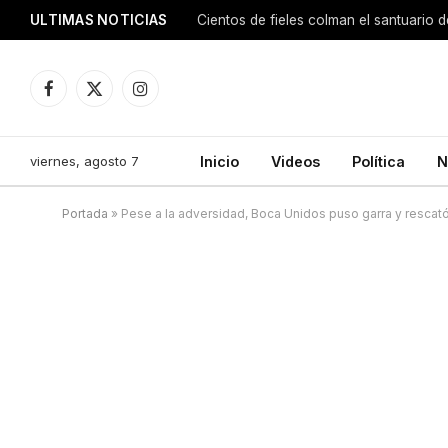
ULTIMAS NOTICIAS
Facebook
X
Instagram
(Twitter)
viernes, agosto 7
Inicio
Videos
Política
N
Portada
»
Pese a la adversidad, Boca Unidos puso garra y resca