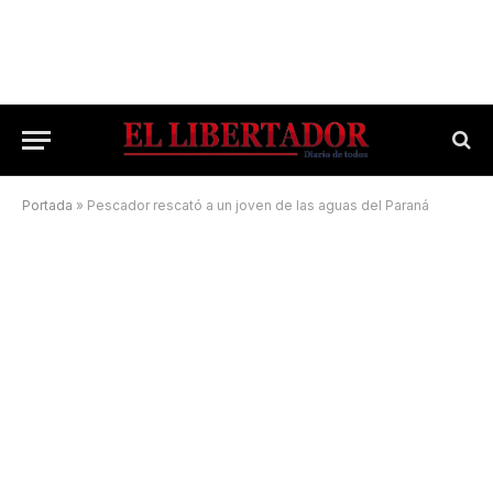
Portada
»
Pescador rescató a un joven de las aguas del Paraná