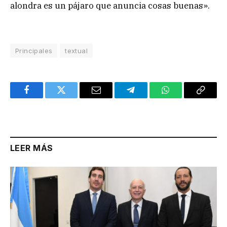
alondra es un pájaro que anuncia cosas buenas».
Principales
textual
Facebook
Twitter
Email
Telegram
WhatsApp
Copy
Link
LEER MÁS