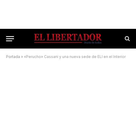
Portada
»
«Perucho» Cassani y una nueva sede de ELI en el Interior