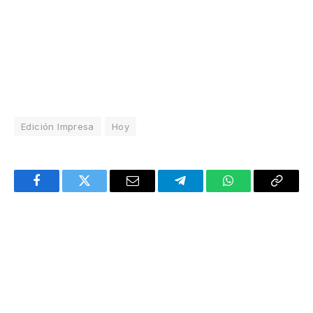
Edición Impresa
Hoy
Facebook
Twitter
Email
Telegram
WhatsApp
Copy
Link