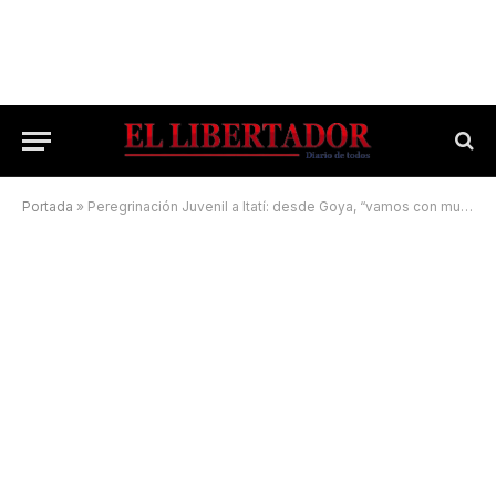
Portada
»
Peregrinación Juvenil a Itatí: desde Goya, “vamos con mucha alegría en el corazón”