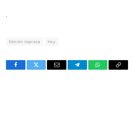
.
Edición Impresa
Hoy
Facebook
Twitter
Email
Telegram
WhatsApp
Copy
Link