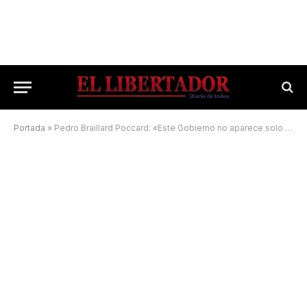
Portada
»
Pedro Braillard Poccard: «Este Gobierno no aparece solo durante época electoral»