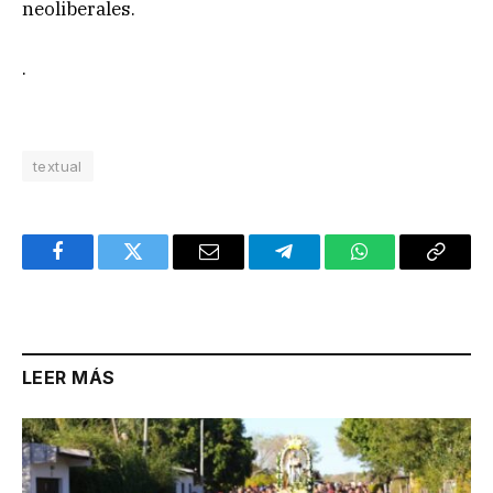
neoliberales.
.
textual
Facebook
Twitter
Email
Telegram
WhatsApp
Copy
Link
LEER MÁS