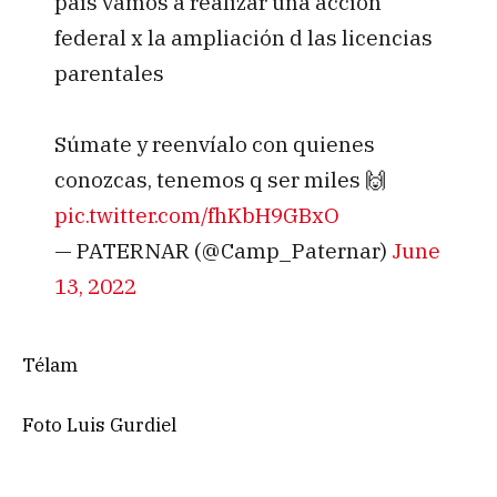
país vamos a realizar una acción
federal x la ampliación d las licencias
parentales
Súmate y reenvíalo con quienes
conozcas, tenemos q ser miles 🙌
pic.twitter.com/fhKbH9GBxO
— PATERNAR (@Camp_Paternar)
June
13, 2022
Télam
Foto Luis Gurdiel