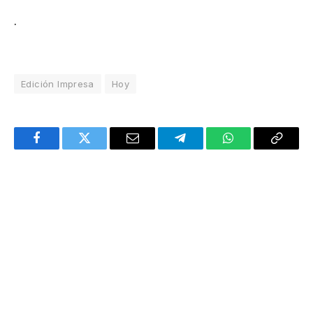
.
Edición Impresa
Hoy
Facebook
Twitter
Email
Telegram
WhatsApp
Copy
Link