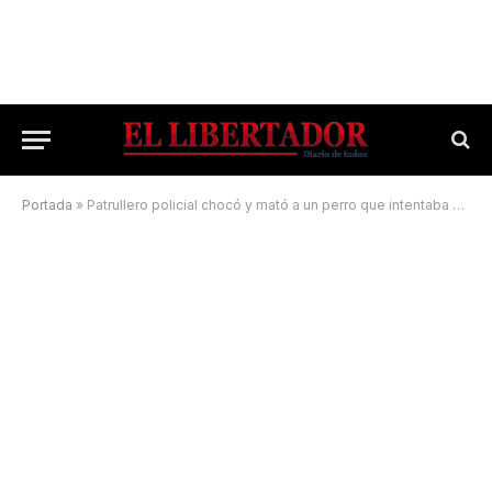
Portada
»
Patrullero policial chocó y mató a un perro que intentaba cruzar la calle