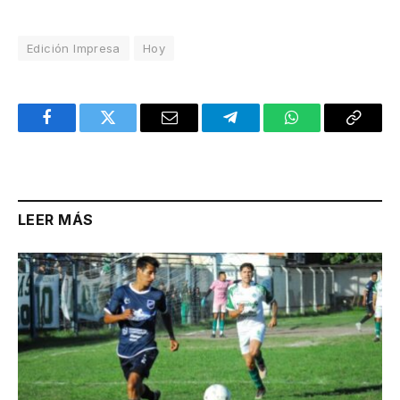
Edición Impresa
Hoy
Facebook
Twitter
Email
Telegram
WhatsApp
Copy
Link
LEER MÁS