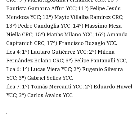
Bautista Gamarra Affur YCC; 11°) Felipe Jesús
Mendoza YCC; 12°) Mayte Villalba Ramírez CRC;
13°) Pedro Ganduglia YCC; 14°) Massimo Meza
Niella CRC; 15°) Matías Milano YCC; 16°) Amanda
Capitanich CRC; 17°) Francisco Buzaglo YCC.
Ilca 4: 1°) Lautaro Gutiérrez YCC; 2°) Milena
Fernández Bolaño CRC; 3°) Felipe Pantanalli YCC,
Ilca 6: 1°) Lucas Viera YCC; 2°) Eugenio Silveira
YCC; 3°) Gabriel Selles YCC.
Ilca 7: 1°) Tomás Mercanti YCC; 2°) Eduardo Huwel
YCC; 3°) Carlos Ávalos YCC.
.