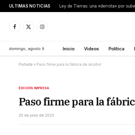
ULTIMAS NOTICIAS
Ley de Tierras: una «derrota» por sube
Facebook
X
Instagram
(Twitter)
domingo, agosto 9
Inicio
Videos
Política
Portada
»
Paso firme para la fábrica de alcohol
EDICIÓN IMPRESA
Paso firme para la fábric
20 de junio de 2023