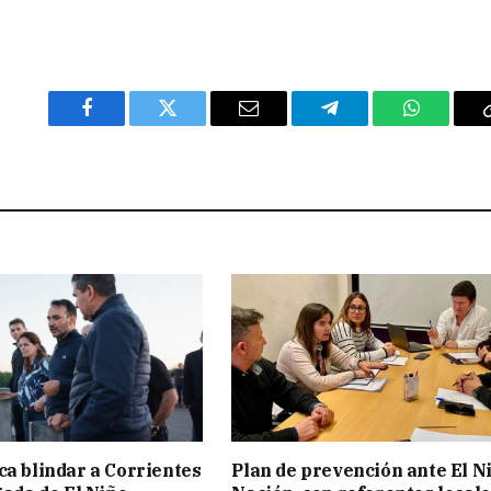
Facebook
Twitter
Email
Telegram
WhatsAp
ca blindar a Corrientes
Plan de prevención ante El N