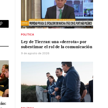
p
Copy
POLÍTICA
Link
Ley de Tierras: una «derrota» por
subestimar el rol de la comunicación
9 de agosto de 2026
iño: