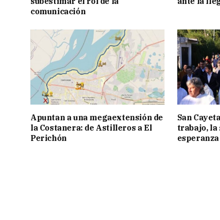
subestimar el rol de la
ante la lle
comunicación
Apuntan a una megaextensión de
San Cayeta
la Costanera: de Astilleros a El
trabajo, la
Perichón
esperanza 