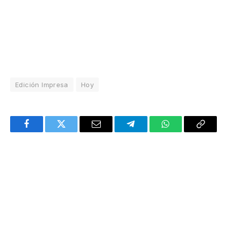
Edición Impresa
Hoy
Facebook
Twitter
Email
Telegram
WhatsApp
Copy
Link