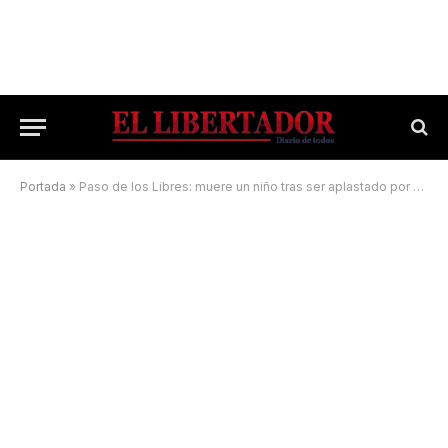
Portada
»
Paso de los Libres: muere un niño tras ser aplastado por un vagón de tren