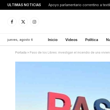
ULTIMAS NOTICIAS
Apoyo parlamentario correntino a texti
Facebook
X
Instagram
(Twitter)
jueves, agosto 6
Inicio
Videos
Política
N
Portada
»
Paso de los Libres: investigan el incendio de una vivi