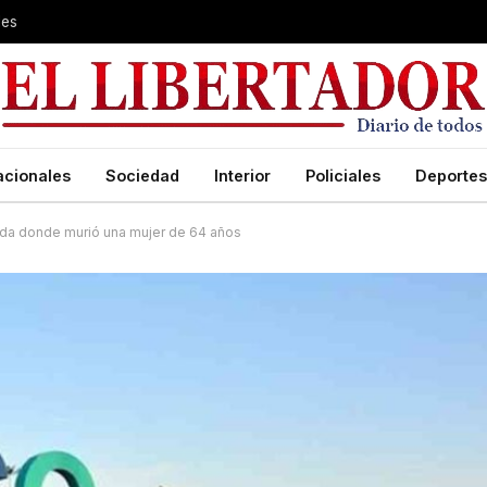
les
acionales
Sociedad
Interior
Policiales
Deportes
enda donde murió una mujer de 64 años