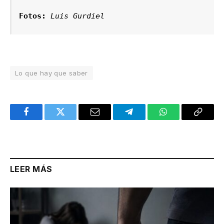
Fotos:
 Luis Gurdiel
Lo que hay que saber
Facebook
Twitter
Email
Telegram
WhatsApp
Copy
Link
LEER MÁS