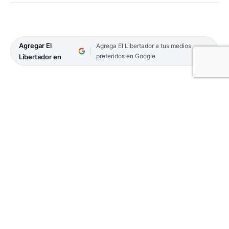
Agregar El
Agrega El Libertador a tus medios
preferidos en Google
Libertador en
El tránsito en el Puente General Belgrano presentó
demoras debido a un camión detenido por
problemas mecánicos en la rampa de acceso desde
Corrientes, sobre el carril en dirección a Chaco.