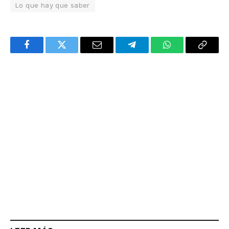
Lo que hay que saber
Facebook
Twitter
Email
Telegram
WhatsApp
Copy
Link