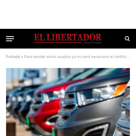
Portada
»
Para vender autos usados ya no será necesario el certificado de libre deuda