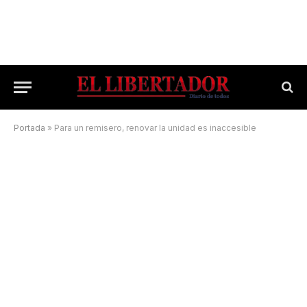
Portada
»
Para un remisero, renovar la unidad es inaccesible