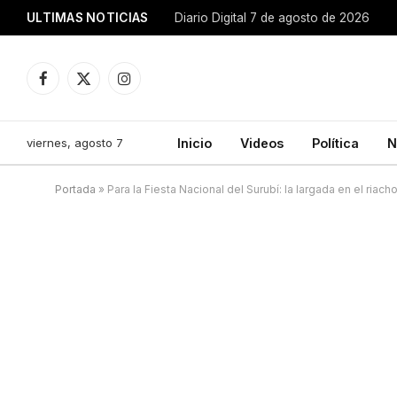
ULTIMAS NOTICIAS
Diario Digital 7 de agosto de 2026
Facebook
X
Instagram
(Twitter)
viernes, agosto 7
Inicio
Videos
Política
N
Portada
»
Para la Fiesta Nacional del Surubí: la largada en el riac