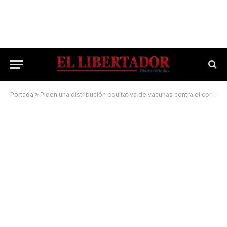
Portada
»
Piden una distribución equitativa de vacunas contra el coronavirus