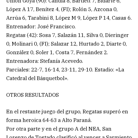
Unión Goya (90): Candia 8, Bartlett 7, Bidarte 6,
López A 17, Benítez 4, (FI); Rolón 5, Azcona 0,
Arrúa 6, Tarabini 8, López M 9, López P 14, Casas 6.
Entrenador: José Francisco.
Regatas (42): Sosa 7, Salazán 11, Silva 0, Dieringer
0, Molinari 0, (FI); Salazar 12, Hurtado 2, Diarte 0,
González 0, Soler 1, Costa 7, Fernández 2.
Entrenadora: Stefanía Acevedo.
Parciales: 22-7, 16-14, 23-11, 29-10. Estadio: «La
Catedral del Básquetbol».
OTROS RESULTADOS
En el restante juego del grupo, Regatas superó en
forma heroica 64-63 a Alto Paraná.
Por otra parte y en el grupo A del NEA, San
Lorenzo de Tostado clasificó al vencer a Sarmiento