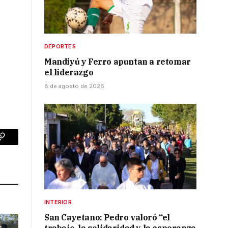
DEPORTES
Mandiyú y Ferro apuntan a retomar
el liderazgo
8 de agosto de 2026
p
Copy
Link
INTERIOR
San Cayetano: Pedro valoró “el