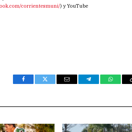
book.com/corrientesmuni/
) y YouTube
Facebook
Twitter
Email
Telegram
WhatsAp