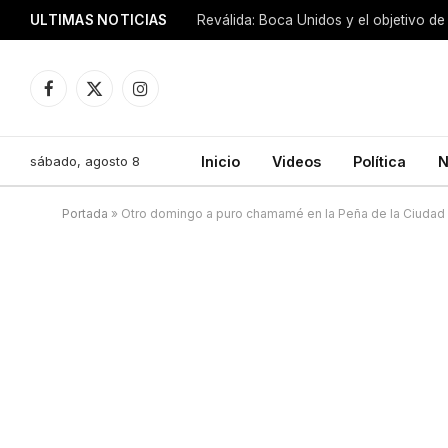
ULTIMAS NOTICIAS
Reválida: Boca Unidos y el objetivo de
Facebook
X
Instagram
(Twitter)
sábado, agosto 8
Inicio
Videos
Política
N
Portada
»
Otro domingo a puro chamamé en la Peña de la Ciudad