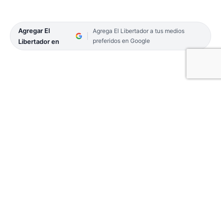
Agregar El
Agrega El Libertador a tus medios
preferidos en Google
Libertador en
En el marco del 291° aniversario de la fundación
de la ciudad de Saladas, el vicegobernador, Pedro
Braillard Poccard, junto a su intendente, Noel
Gómez, encabezaron ayer el acto de imposición del
nombre Ingeniero Vilfredo Rolando Billordo al
Polideportivo Municipal.