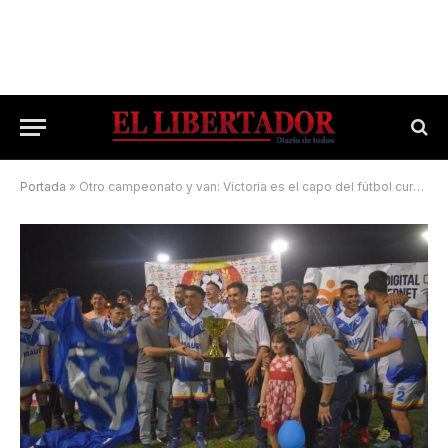
Portada
»
Otro campeonato y van: Victoria es el capo del fútbol curuzucuateño