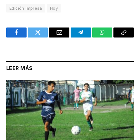
Edición Impresa
Hoy
Facebook
Twitter
Email
Telegram
WhatsApp
Copy
Link
LEER MÁS