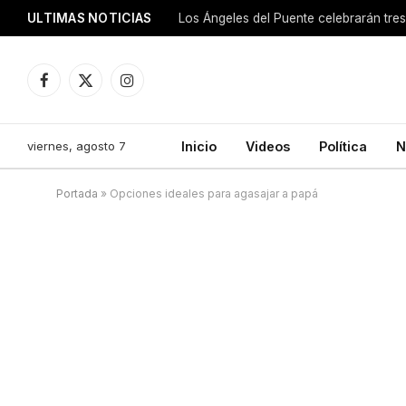
ULTIMAS NOTICIAS
Los Ángeles del Puente celebrarán tre
Facebook
X
Instagram
(Twitter)
viernes, agosto 7
Inicio
Videos
Política
N
Portada
»
Opciones ideales para agasajar a papá