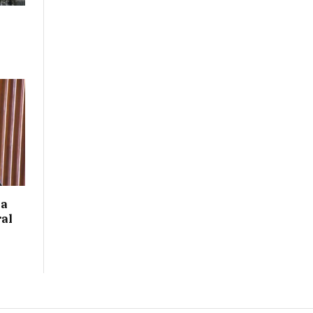
 a
ral