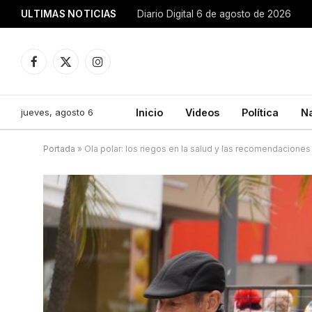
ULTIMAS NOTICIAS
Diario Digital 6 de agosto de 2026
Facebook
X
Instagram
(Twitter)
jueves, agosto 6
Inicio
Videos
Política
N
Portada
»
Ola polar: los riegos en la salud y las recomendacione