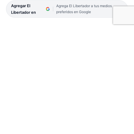
Agregar El
Agrega El Libertador a tus medios
preferidos en Google
Libertador en
Desde Aguas de Corrientes emitieron un
comunicado para advertir a los usuarios que
podría haber inconvenientes momentáneos en la
zona del centro.