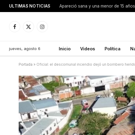
ULTIMAS NOTICIAS
Apareció sana y una menor de 15 años 
Facebook
X
Instagram
(Twitter)
jueves, agosto 6
Inicio
Videos
Política
N
Portada
»
Oficial: el descomunal incendio dejó un bombero herid