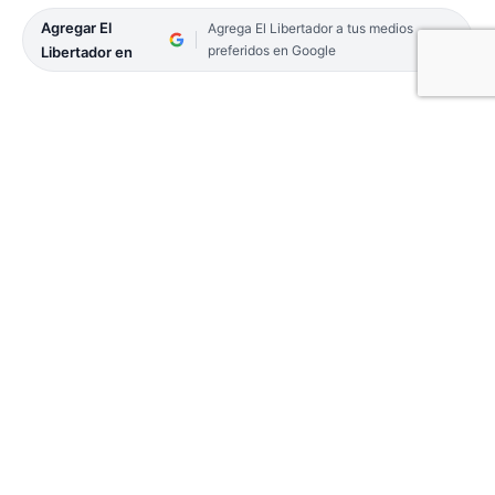
Agregar El
Agrega El Libertador a tus medios
preferidos en Google
Libertador en
Durante los últimos minutos del lunes, cerca de la
medianoche, se conoció el fallecimiento de Adrián
Sosa García, el femicida de Eli Verón. Las primeras
informaciones dieron cuenta que el condenado
por el asesinato de la mujer de 38 años apareció
muerto en la celda en la que cumplía su condena.
Total asombro fue lo que se vivió en Corrientes en
los últimos momentos del lunes. Y es que se