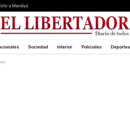
nvicto a Mandiyú
acionales
Sociedad
Interior
Policiales
Deportes
nos