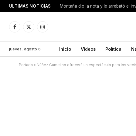
ULTIMAS NOTICIAS
Montaña dio la nota y le arrebató el i
Facebook
X
Instagram
(Twitter)
jueves, agosto 6
Inicio
Videos
Política
N
Portada
»
Núñez Camelino ofrecerá un espectáculo para los veci