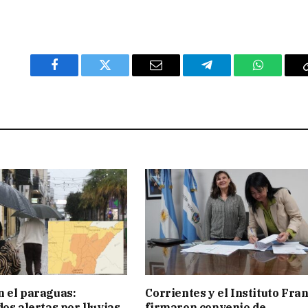
Facebook
Twitter
Email
Telegram
WhatsAp
 el paraguas:
Corrientes y el Instituto Fra
os alertas por lluvias
firmaron convenio de