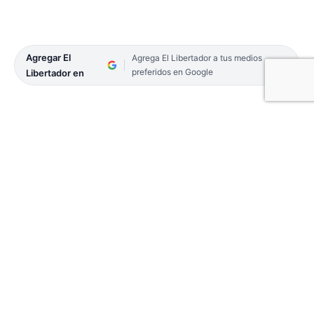
Agregar El
Agrega El Libertador a tus medios
preferidos en Google
Libertador en
Este sábado 25 de mayo se celebrará la 5° Edición
de Comidas Típicas en Costa Surubí de la ciudad
de Goya. Se trata de un certamen gastronómico
con platos tradicionales a precios accesibles,
organizado por Dirección de Consejos Vecinales y
Plenario Vecinal.