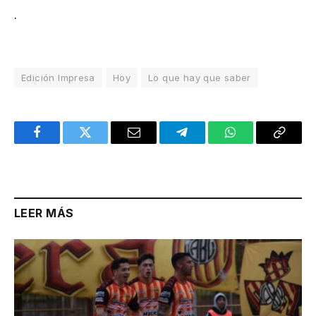
.
Edición Impresa
Hoy
Lo que hay que saber
Facebook
Twitter
Email
Telegram
WhatsApp
Copy
Link
LEER MÁS