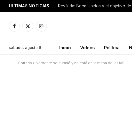
ULTIMAS NOTICIAS
Reválida: Boca Unidos y el objetivo de
Facebook
X
Instagram
(Twitter)
sábado, agosto 8
Inicio
Videos
Política
N
Portada
»
Nordeste se durmió y no está en la mesa de la UAR