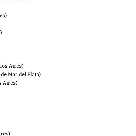
es)
)
os Aires)
de Mar del Plata)
 Aires)
)
ires)