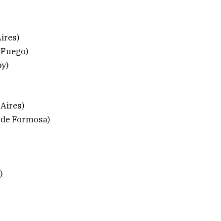
ires)
 Fuego)
by)
Aires)
 de Formosa)
)