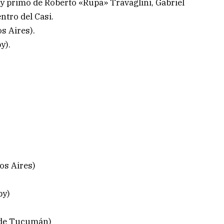
 y primo de Roberto «Rupa» Travaglini, Gabriel
ntro del Casi.
s Aires).
y).
os Aires)
by)
y de Tucumán)