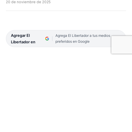
20 de noviembre de 2025
Agregar El
Agrega El Libertador a tus medios
preferidos en Google
Libertador en
El tenista correntino Carlos María Zárate (674)
perdió frente al brasileño Orlando Luz (987) por 3-
6, 6-2 y 6-4 luego de 1 hora y 47 minutos de
partido y se despidió en la ronda inicial del