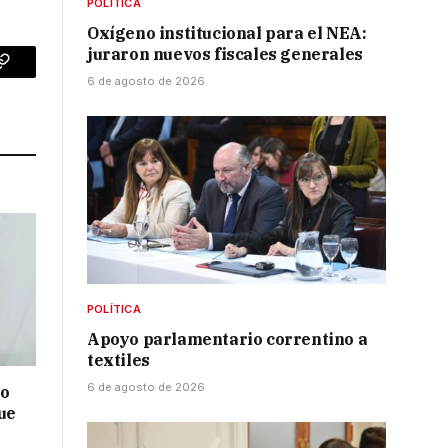
POLÍTICA
Oxígeno institucional para el NEA:
juraron nuevos fiscales generales
p
Copy
6 de agosto de 2026
Link
POLÍTICA
Apoyo parlamentario correntino a
textiles
6 de agosto de 2026
no
ue