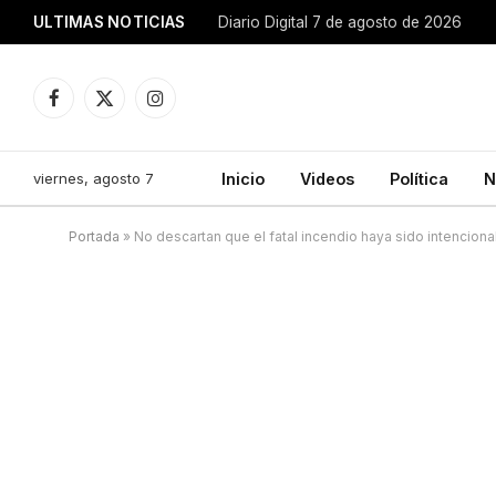
ULTIMAS NOTICIAS
Diario Digital 7 de agosto de 2026
Facebook
X
Instagram
(Twitter)
viernes, agosto 7
Inicio
Videos
Política
N
Portada
»
No descartan que el fatal incendio haya sido intenciona