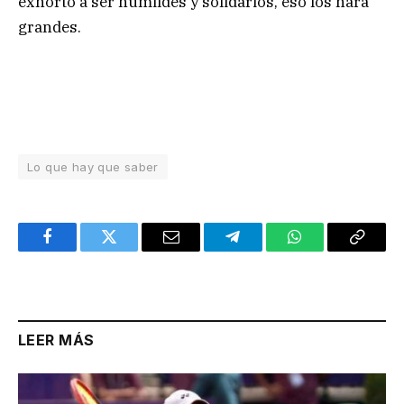
exhorto a ser humildes y solidarios, eso los hará
grandes.
Lo que hay que saber
Facebook
Twitter
Email
Telegram
WhatsApp
Copy
Link
LEER MÁS