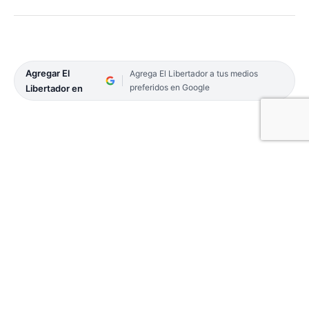
Agregar El
Agrega El Libertador a tus medios
preferidos en Google
Libertador en
La Prefectura Naval Argentina en Ituzaingó
rescató y devolvió a su hábitat un total de 25 peces
de distintas especies en un operativo nocturno en
aguas del Paraná del lado argentino. Además
secuestró artes de pesca por un valor superior a