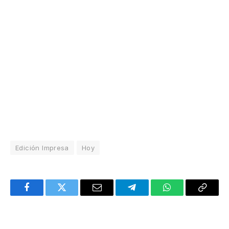
Edición Impresa
Hoy
Facebook
Twitter
Email
Telegram
WhatsApp
Copy
Link