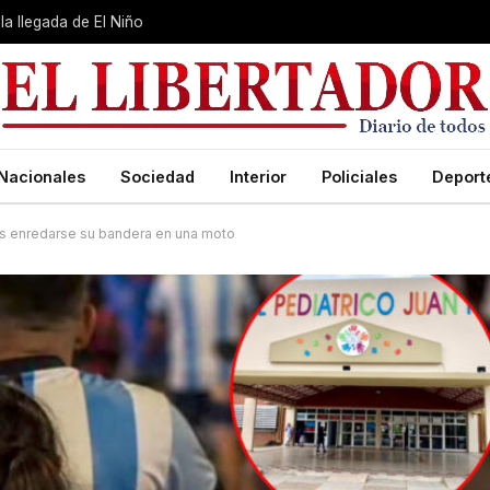
la llegada de El Niño
Nacionales
Sociedad
Interior
Policiales
Deport
ras enredarse su bandera en una moto