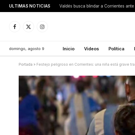
ULTIMAS NOTICIAS
Valdés busca blindar a Corrientes ante 
Facebook
X
Instagram
(Twitter)
domingo, agosto 9
Inicio
Videos
Política
Portada
»
Festejo peligroso en Corrientes: una niña está grave t