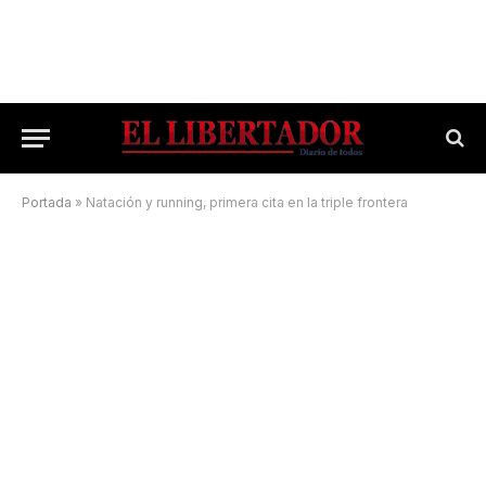
Portada
»
Natación y running, primera cita en la triple frontera