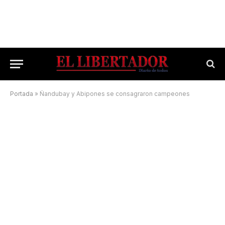
Portada
»
Ñandubay y Abipones se consagraron campeones