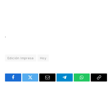
.
Edición Impresa
Hoy
Facebook
Twitter
Email
Telegram
WhatsApp
Copy
Link